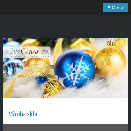
≡
Menu
Výroba skla